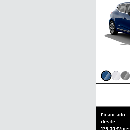
27.050,00 €
Financiado
desde
175,00 €
/me